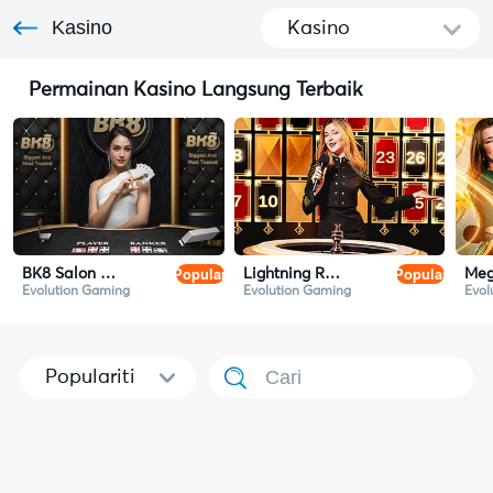
Kasino
Kasino
Permainan Kasino Langsung Terbaik
Popular
Popular
BK8 Salon Prive Baccarat
Lightning Roulette
Meg
Evolution Gaming
Evolution Gaming
Evol
Populariti